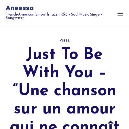
Aneessa
French-American Smooth Jazz - R&B - Soul Music Singer-
Songwriter
Category
Press
Just To Be
With You –
“Une chanson
sur un amour
qui ne connaît